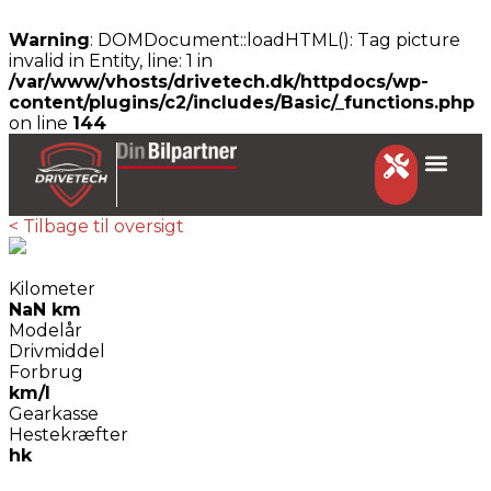
Warning
: DOMDocument::loadHTML(): Tag picture
invalid in Entity, line: 1 in
/var/www/vhosts/drivetech.dk/httpdocs/wp-
content/plugins/c2/includes/Basic/_functions.php
on line
144
< Tilbage til oversigt
Kilometer
NaN km
Modelår
Drivmiddel
Forbrug
km/l
Gearkasse
Hestekræfter
hk